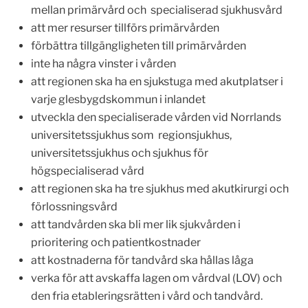
mellan primärvård och specialiserad sjukhusvård
att mer resurser tillförs primärvården
förbättra tillgängligheten till primärvården
inte ha några vinster i vården
att regionen ska ha en sjukstuga med akutplatser i
varje glesbygdskommun i inlandet
utveckla den specialiserade vården vid Norrlands
universitetssjukhus som regionsjukhus,
universitetssjukhus och sjukhus för
högspecialiserad vård
att regionen ska ha tre sjukhus med akutkirurgi och
förlossningsvård
att tandvården ska bli mer lik sjukvården i
prioritering och patientkostnader
att kostnaderna för tandvård ska hållas låga
verka för att avskaffa lagen om vårdval (LOV) och
den fria etableringsrätten i vård och tandvård.