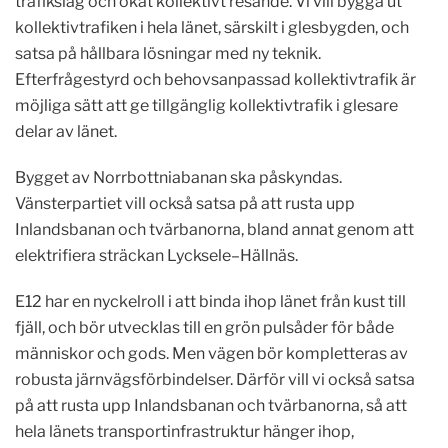
trafikslag och ökat kollektivt resande. Vi vill bygga ut
kollektivtrafiken i hela länet, särskilt i glesbygden, och
satsa på hållbara lösningar med ny teknik.
Efterfrågestyrd och behovsanpassad kollektivtrafik är
möjliga sätt att ge tillgänglig kollektivtrafik i glesare
delar av länet.
Bygget av Norrbottniabanan ska påskyndas.
Vänsterpartiet vill också satsa på att rusta upp
Inlandsbanan och tvärbanorna, bland annat genom att
elektrifiera sträckan Lycksele–Hällnäs.
E12 har en nyckelroll i att binda ihop länet från kust till
fjäll, och bör utvecklas till en grön pulsåder för både
människor och gods. Men vägen bör kompletteras av
robusta järnvägsförbindelser. Därför vill vi också satsa
på att rusta upp Inlandsbanan och tvärbanorna, så att
hela länets transportinfrastruktur hänger ihop,