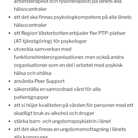
arbetsterapeut och fysioterapeut) på länets alla
hälsocentraler
att det ska finnas psykologkompetens på alla länets
hälsocentraler
att Region Västerbotten erbjuder fler PTP-platser
(AT-tjänstgöring) för psykologer
utveckla samverkan med
funktionshinderorganisationer, men också andra
organisationer som en del i arbetet med psykisk
hälsa och ohälsa
använda Peer Support
säkerställa en samordnad vård för alla
patientgrupper
att vi höjer kvaliteten på vården för personer med ett
skadligt bruk av alkohol och droger
stärka barn- och ungdomspsykiatrin i länet
att det ska finnas en ungdomsmottagning i länets
alla kommuner