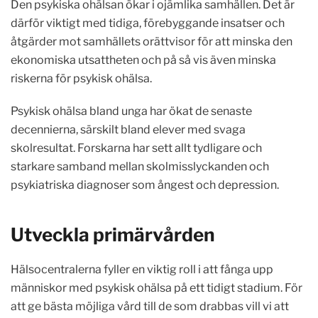
Den psykiska ohälsan ökar i ojämlika samhällen. Det är
därför viktigt med tidiga, förebyggande insatser och
åtgärder mot samhällets orättvisor för att minska den
ekonomiska utsattheten och på så vis även minska
riskerna för psykisk ohälsa.
Psykisk ohälsa bland unga har ökat de senaste
decennierna, särskilt bland elever med svaga
skolresultat. Forskarna har sett allt tydligare och
starkare samband mellan skolmisslyckanden och
psykiatriska diagnoser som ångest och depression.
Utveckla primärvården
Hälsocentralerna fyller en viktig roll i att fånga upp
människor med psykisk ohälsa på ett tidigt stadium. För
att ge bästa möjliga vård till de som drabbas vill vi att