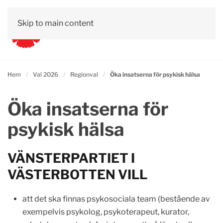
Skip to main content
Hem
Val 2026
Regionval
Öka insatserna för psykisk hälsa
Öka insatserna för
psykisk hälsa
VÄNSTERPARTIET I
VÄSTERBOTTEN VILL
att det ska finnas psykosociala team (bestående av
exempelvis psykolog, psykoterapeut, kurator,