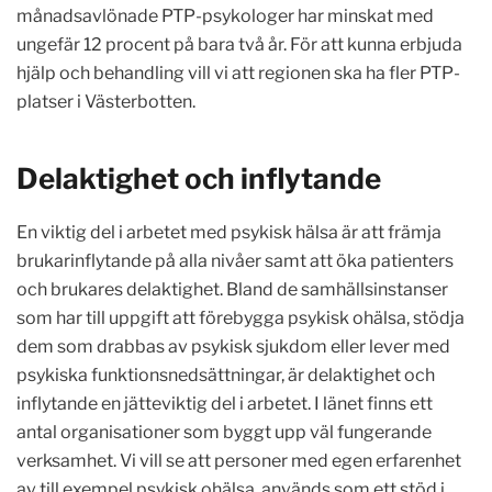
månadsavlönade PTP-psykologer har minskat med
ungefär 12 procent på bara två år. För att kunna erbjuda
hjälp och behandling vill vi att regionen ska ha fler PTP-
platser i Västerbotten.
Delaktighet och inflytande
En viktig del i arbetet med psykisk hälsa är att främja
brukarinflytande på alla nivåer samt att öka patienters
och brukares delaktighet. Bland de samhällsinstanser
som har till uppgift att förebygga psykisk ohälsa, stödja
dem som drabbas av psykisk sjukdom eller lever med
psykiska funktionsnedsättningar, är delaktighet och
inflytande en jätteviktig del i arbetet. I länet finns ett
antal organisationer som byggt upp väl fungerande
verksamhet. Vi vill se att personer med egen erfarenhet
av till exempel psykisk ohälsa, används som ett stöd i