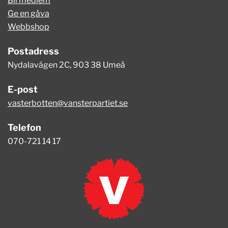
Bli medlem
Ge en gåva
Webbshop
Postadress
Nydalavägen 2C, 903 38 Umeå
E-post
vasterbotten@vansterpartiet.se
Telefon
070-721 14 17